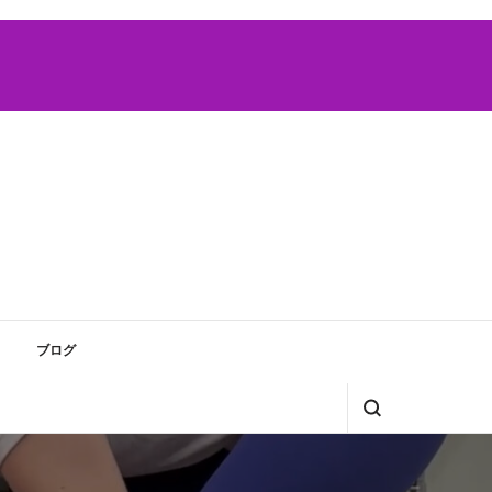
のいるUスタジオへどうぞ！レンタルジム時間貸しも受付中
ーニングならU:studio 阪神西
駅徒歩3分
ブログ