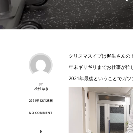
クリスマスイブは柳生さんの
年末ギリギリまでお仕事が忙
2021年最後ということでガ
BY
動
松村 ゆき
画
プ
2021年12月25日
レ
ー
ON
NO COMMENT
ヤ
ク
リ
ー
ス
マ
0
ス