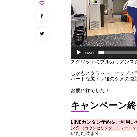
ト
レ
ー
ニ
ン
グ
⭐︎
00:00
スクワットにブルガリアンス
しかもスクワット、ヒップスラ
ハードな尻トレ後のシメの腹
お疲れ様でした！
キャンペーン終
LINEカンタン予約
をご利用い
ング
（カウンセリング、トレーニン
いただけます。