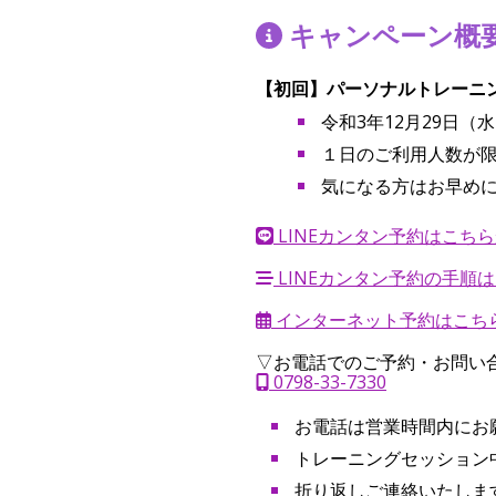
キャンペーン概
【初回】パーソナルトレーニング 8
令和3年12月29日（
１日のご利用人数が
気になる方はお早め
LINEカンタン予約はこちら
LINEカンタン予約の手順は
インターネット予約はこちら
▽お電話でのご予約・お問い
0798-33-7330
お電話は営業時間内にお
レーニング
ブログ
空手
INFO
ブログ
トレーニングセッション
折り返しご連絡いたしま