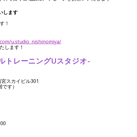
願いします
す！
com/u.studio_nishinomiya/
たします！
ーソナルトレーニングUスタジオ-
西宮スカイビル301
階です）
了しました
本日より営業開始です！
00